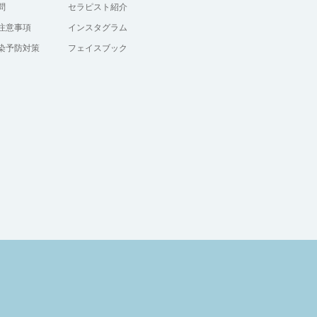
問
セラピスト紹介
注意事項
インスタグラム
染予防対策
フェイスブック