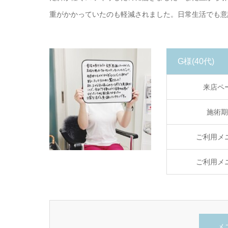
重がかかっていたのも軽減されました。日常生活でも意
G様
(40代)
来店ペ
施術期
ご利用メ
ご利用メ
メ