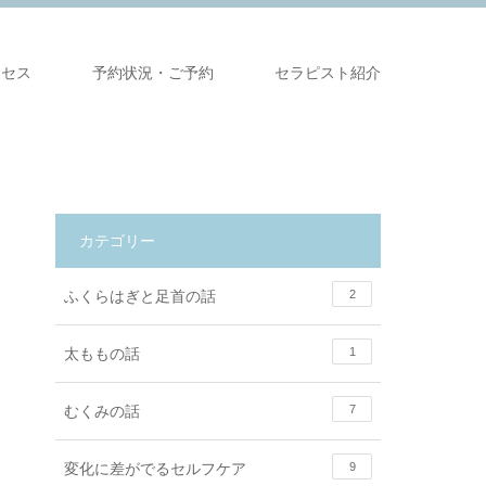
クセス
予約状況・ご予約
セラピスト紹介
カテゴリー
ふくらはぎと足首の話
2
太ももの話
1
むくみの話
7
変化に差がでるセルフケア
9