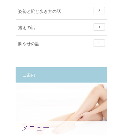
姿勢と靴と歩き方の話
8
施術の話
1
脚やせの話
5
ご案内
メニュー