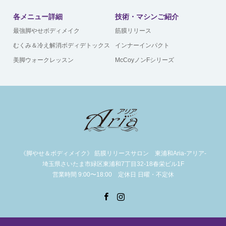
各メニュー詳細
技術・マシンご紹介
最強脚やせボディメイク
筋膜リリース
むくみ＆冷え解消ボディデトックス
インナーインパクト
美脚ウォークレッスン
McCoyノンFシリーズ
《脚やせ＆ボディメイク》 筋膜リリースサロン 東浦和Aria-アリア-
埼玉県さいたま市緑区東浦和7丁目32-18春栄ビル1F
営業時間 9:00〜18:00 定休日 日曜・不定休
Facebook
Instagram