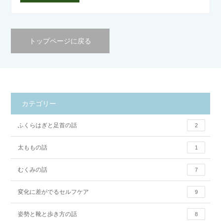
トップページに戻る
カテゴリー
ふくらはぎと足首の話
2
太ももの話
1
むくみの話
7
変化に差がでるセルフケア
9
姿勢と靴と歩き方の話
8