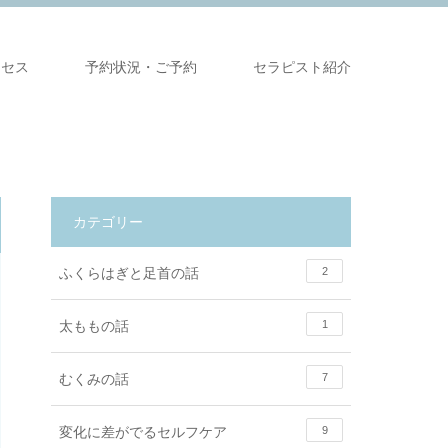
クセス
予約状況・ご予約
セラピスト紹介
カテゴリー
ふくらはぎと足首の話
2
太ももの話
1
むくみの話
7
変化に差がでるセルフケア
9