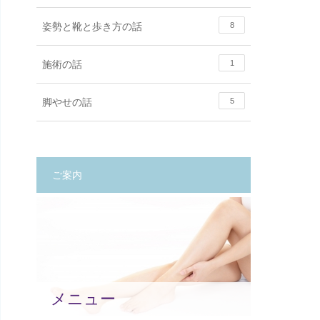
姿勢と靴と歩き方の話
8
施術の話
1
脚やせの話
5
ご案内
メニュー