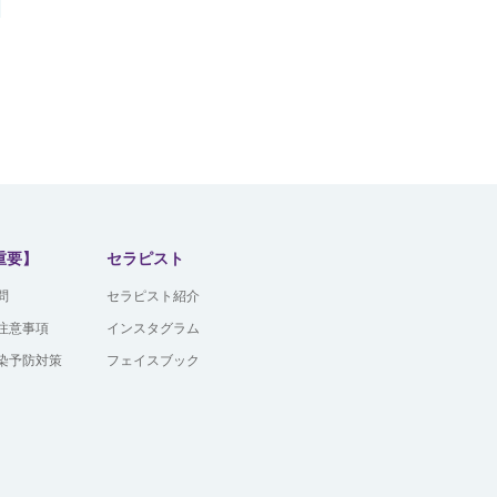
重要】
セラピスト
問
セラピスト紹介
注意事項
インスタグラム
染予防対策
フェイスブック