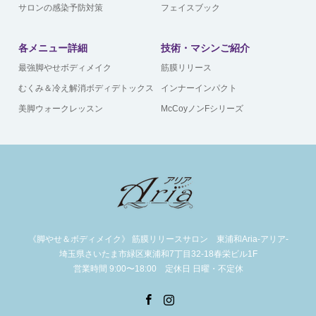
サロンの感染予防対策
フェイスブック
各メニュー詳細
技術・マシンご紹介
最強脚やせボディメイク
筋膜リリース
むくみ＆冷え解消ボディデトックス
インナーインパクト
美脚ウォークレッスン
McCoyノンFシリーズ
《脚やせ＆ボディメイク》 筋膜リリースサロン 東浦和Aria-アリア-
埼玉県さいたま市緑区東浦和7丁目32-18春栄ビル1F
営業時間 9:00〜18:00 定休日 日曜・不定休
Facebook
Instagram