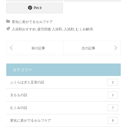
Pin it
変化に差がでるセルフケア
入浴剤おすすめ
,
疲労回復 入浴剤
,
入浴剤
,
むくみ解消
カテゴリー
ふくらはぎと足首の話
2
太ももの話
1
むくみの話
7
変化に差がでるセルフケア
9