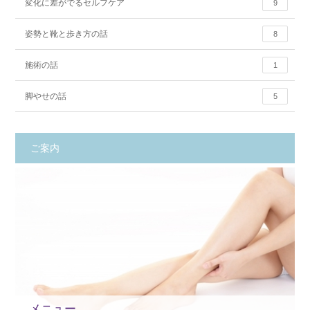
変化に差がでるセルフケア
9
姿勢と靴と歩き方の話
8
施術の話
1
脚やせの話
5
ご案内
メニュー