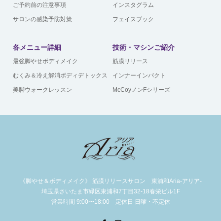
ご予約前の注意事項
インスタグラム
サロンの感染予防対策
フェイスブック
各メニュー詳細
技術・マシンご紹介
最強脚やせボディメイク
筋膜リリース
むくみ＆冷え解消ボディデトックス
インナーインパクト
美脚ウォークレッスン
McCoyノンFシリーズ
《脚やせ＆ボディメイク》 筋膜リリースサロン 東浦和Aria-アリア-
埼玉県さいたま市緑区東浦和7丁目32-18春栄ビル1F
営業時間 9:00〜18:00 定休日 日曜・不定休
Facebook
Instagram