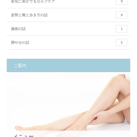
変化に差がでるセルフケア
9
姿勢と靴と歩き方の話
8
施術の話
1
脚やせの話
5
ご案内
メニュー