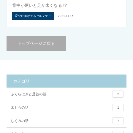
背中が硬いと足が太くなる !?
変化に差がでるセルフケア
2021.11.15
トップページに戻る
カテゴリー
ふくらはぎと足首の話
2
太ももの話
1
むくみの話
7