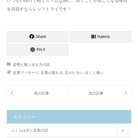
いつもの歩行で軽くスリムな脚に、歩くことが楽しくなる毎日
を目指すならレッツトライです！
Share
Hatena
Pin it
姿勢と靴と歩き方の話
足裏マッサージ
,
足裏が疲れる
,
足がだるい
,
歩くと痛い
カテゴリー
ふくらはぎと足首の話
2